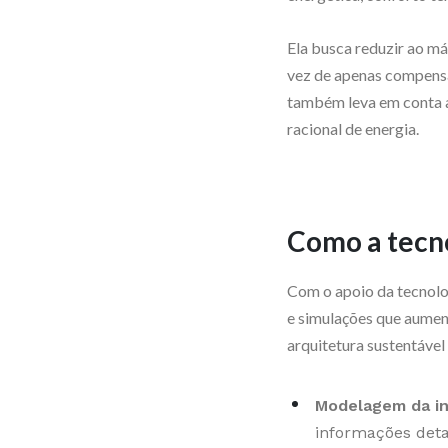
Ela busca reduzir ao m
vez de apenas compensar
também leva em conta a
racional de energia.
Como a tecno
Com o apoio da tecnolog
e simulações que aument
arquitetura sustentável
Modelagem da in
informações deta