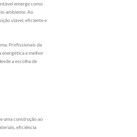
tentável emerge como
eio ambiente. Ao
ção viável, eficiente e
ma. Profissionais da
a energética e melhor
desde a escolha de
de uma construção ao
teriais, eficiência