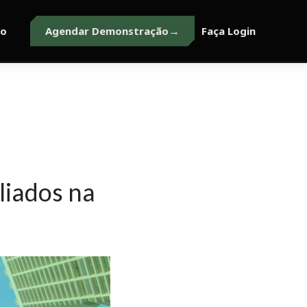
to
Agendar Demonstração
Faça Login
liados na