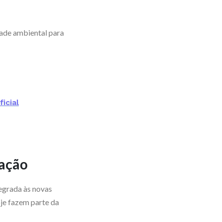
dade ambiental para
icial
vação
tegrada às novas
oje fazem parte da