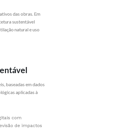
ativos das obras. Em
tetura sustentável
lação natural e uso
tentável
veis, baseadas em dados
lógicas aplicadas à
gitais com
revisão de impactos