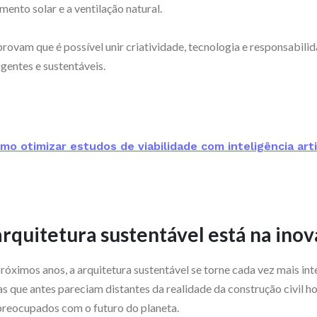
nto solar e a ventilação natural.
ovam que é possível unir criatividade, tecnologia e responsabili
igentes e sustentáveis.
mo otimizar estudos de viabilidade com inteligência artif
arquitetura sustentável está na ino
próximos anos, a arquitetura sustentável se torne cada vez mais in
s que antes pareciam distantes da realidade da construção civil h
 preocupados com o futuro do planeta.