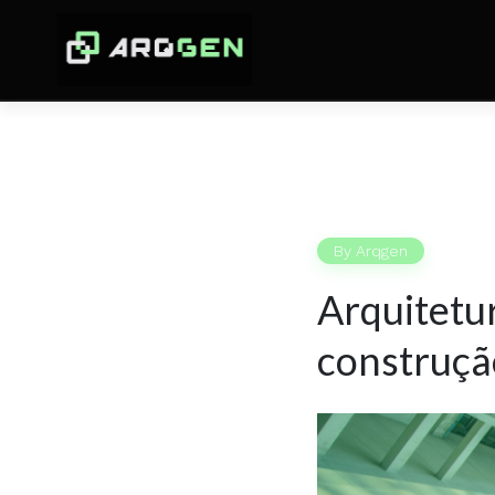
By
Arqgen
Arquitetur
construçã