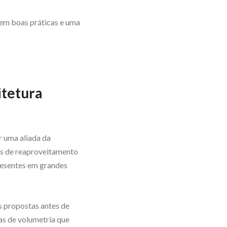
vem boas práticas e uma
itetura
r uma aliada da
mas de reaproveitamento
presentes em grandes
s propostas antes de
as de volumetria que