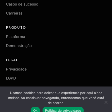
Casos de sucesso
Carreiras
PRODUTO
Plataforma
Demonstração
LEGAL
Privacidade
LGPD
Usamos cookies para deixar sua experiência por aqui ainda
melhor. Ao continuar navegando, entendemos que você está
© 2026 Arqgen. Todos os direitos reservados.
de acordo.
Ok
Política de privacidade