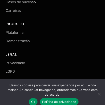
Casos de sucesso
Carreiras
PRODUTO
Plataforma
Demonstração
LEGAL
Privacidade
LGPD
Usamos cookies para deixar sua experiência por aqui ainda
melhor. Ao continuar navegando, entendemos que você está
© 2026 Arqgen. Todos os direitos reservados.
de acordo.
Ok
Política de privacidade